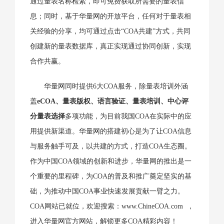
通过量表名称检索，即可免费获取所需要的量表信
息；同时，基于华量网的开放平台，任何对于量表相
关经验的分享，均可通过点击“COA共建”方式，共同
创建新的量表数据库，真正实现通过协同创新，实现
合作共赢。
华量网同时提供6大COA服务，除量表培训外涵
盖
eCOA、量表版权、语言验证、量表培训、中心评
分量表选择
多项功能，为目前我国COA在实际中的应
用提供新渠道。华量网的搭建初心是为了让COA信息
与服务触手可及，以共建的方式，打造COA生态圈。
作为中国COA领域的创新和进步，华量网的推出是一
个重要的里程碑，为COA的普及和推广奠定坚实的基
础，为推动中国COA事业快速发展贡献一臂之力。
COA网站已就位，欢迎搜索：
www.ChineCOA.com
，
进入华量网官方网站，解锁更多COA精彩内容！